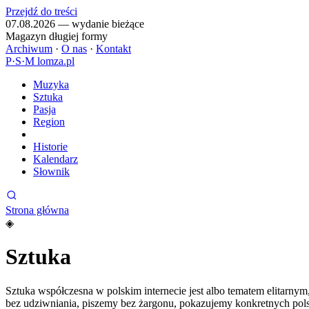
Przejdź do treści
07.08.2026 — wydanie bieżące
Magazyn długiej formy
Archiwum
·
O nas
·
Kontakt
P
·
S
·
M
lomza.pl
Muzyka
Sztuka
Pasja
Region
Historie
Kalendarz
Słownik
Strona główna
◈
Sztuka
Sztuka współczesna w polskim internecie jest albo tematem elitarnym
bez udziwniania, piszemy bez żargonu, pokazujemy konkretnych polskic