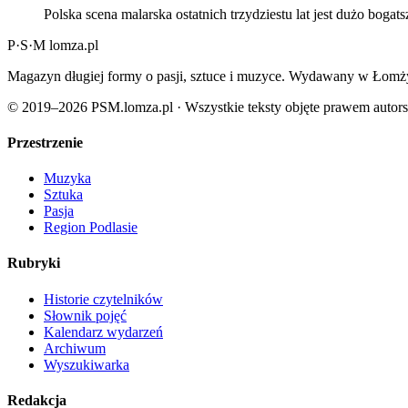
Polska scena malarska ostatnich trzydziestu lat jest dużo bogat
P
·
S
·
M
lomza.pl
Magazyn długiej formy o pasji, sztuce i muzyce. Wydawany w Łomży
© 2019–2026 PSM.lomza.pl · Wszystkie teksty objęte prawem autor
Przestrzenie
Muzyka
Sztuka
Pasja
Region Podlasie
Rubryki
Historie czytelników
Słownik pojęć
Kalendarz wydarzeń
Archiwum
Wyszukiwarka
Redakcja