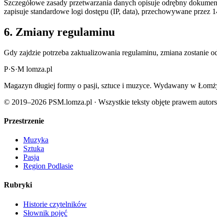
Szczegółowe zasady przetwarzania danych opisuje odrębny dokument
zapisuje standardowe logi dostępu (IP, data), przechowywane przez
6. Zmiany regulaminu
Gdy zajdzie potrzeba zaktualizowania regulaminu, zmiana zostanie od
P
·
S
·
M
lomza.pl
Magazyn długiej formy o pasji, sztuce i muzyce. Wydawany w Łomży
© 2019–2026 PSM.lomza.pl · Wszystkie teksty objęte prawem autor
Przestrzenie
Muzyka
Sztuka
Pasja
Region Podlasie
Rubryki
Historie czytelników
Słownik pojęć