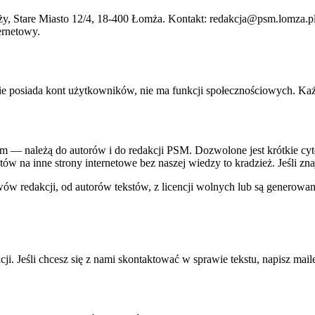
, Stare Miasto 12/4, 18-400 Łomża. Kontakt: redakcja@psm.lomza.pl.
ernetowy.
nie posiada kont użytkowników, nie ma funkcji społecznościowych. Każd
m — należą do autorów i do redakcji PSM. Dozwolone jest krótkie cyt
ów na inne strony internetowe bez naszej wiedzy to kradzież. Jeśli z
wów redakcji, od autorów tekstów, z licencji wolnych lub są generowan
cji. Jeśli chcesz się z nami skontaktować w sprawie tekstu, napisz mai