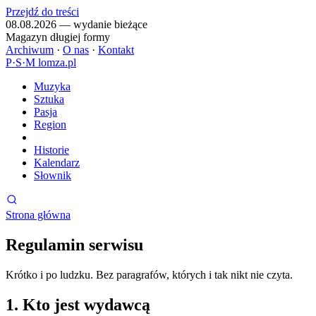
Przejdź do treści
08.08.2026 — wydanie bieżące
Magazyn długiej formy
Archiwum
·
O nas
·
Kontakt
P
·
S
·
M
lomza.pl
Muzyka
Sztuka
Pasja
Region
Historie
Kalendarz
Słownik
Strona główna
Regulamin serwisu
Krótko i po ludzku. Bez paragrafów, których i tak nikt nie czyta.
1. Kto jest wydawcą