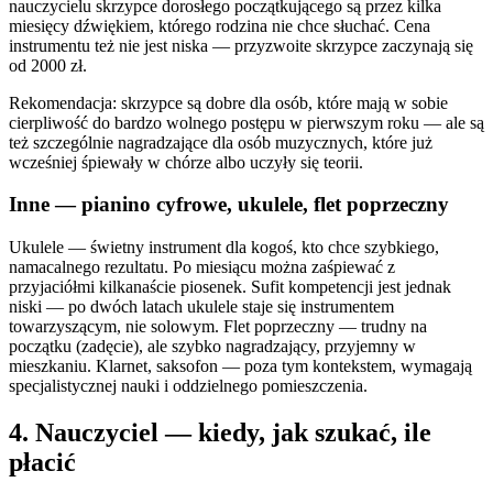
nauczycielu skrzypce dorosłego początkującego są przez kilka
miesięcy dźwiękiem, którego rodzina nie chce słuchać. Cena
instrumentu też nie jest niska — przyzwoite skrzypce zaczynają się
od 2000 zł.
Rekomendacja: skrzypce są dobre dla osób, które mają w sobie
cierpliwość do bardzo wolnego postępu w pierwszym roku — ale są
też szczególnie nagradzające dla osób muzycznych, które już
wcześniej śpiewały w chórze albo uczyły się teorii.
Inne — pianino cyfrowe, ukulele, flet poprzeczny
Ukulele — świetny instrument dla kogoś, kto chce szybkiego,
namacalnego rezultatu. Po miesiącu można zaśpiewać z
przyjaciółmi kilkanaście piosenek. Sufit kompetencji jest jednak
niski — po dwóch latach ukulele staje się instrumentem
towarzyszącym, nie solowym. Flet poprzeczny — trudny na
początku (zadęcie), ale szybko nagradzający, przyjemny w
mieszkaniu. Klarnet, saksofon — poza tym kontekstem, wymagają
specjalistycznej nauki i oddzielnego pomieszczenia.
4. Nauczyciel — kiedy, jak szukać, ile
płacić