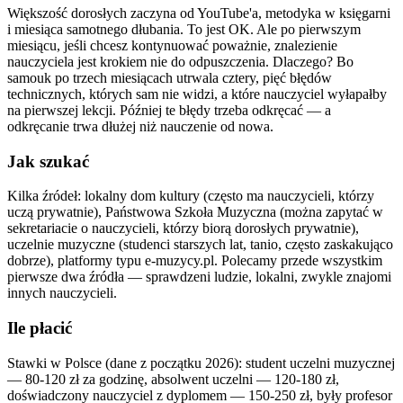
Większość dorosłych zaczyna od YouTube'a, metodyka w księgarni
i miesiąca samotnego dłubania. To jest OK. Ale po pierwszym
miesiącu, jeśli chcesz kontynuować poważnie, znalezienie
nauczyciela jest krokiem nie do odpuszczenia. Dlaczego? Bo
samouk po trzech miesiącach utrwala cztery, pięć błędów
technicznych, których sam nie widzi, a które nauczyciel wyłapałby
na pierwszej lekcji. Później te błędy trzeba odkręcać — a
odkręcanie trwa dłużej niż nauczenie od nowa.
Jak szukać
Kilka źródeł: lokalny dom kultury (często ma nauczycieli, którzy
uczą prywatnie), Państwowa Szkoła Muzyczna (można zapytać w
sekretariacie o nauczycieli, którzy biorą dorosłych prywatnie),
uczelnie muzyczne (studenci starszych lat, tanio, często zaskakująco
dobrze), platformy typu e-muzycy.pl. Polecamy przede wszystkim
pierwsze dwa źródła — sprawdzeni ludzie, lokalni, zwykle znajomi
innych nauczycieli.
Ile płacić
Stawki w Polsce (dane z początku 2026): student uczelni muzycznej
— 80-120 zł za godzinę, absolwent uczelni — 120-180 zł,
doświadczony nauczyciel z dyplomem — 150-250 zł, były profesor