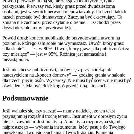
Powód pierwszy: tremą się nie zarządza teoretycznie, tylko
praktycznie. Pierwszy raz, kiedy grasz przed dwudziestoma
osobami, jest w swoich nerwach niepowtarzalny. Po trzech takich
razach przestaje być dramatyczny. Zaczyna być ekscytujący. Ta
zmiana nie zachodzi przez czytanie o tremie — zachodzi przez
doświadczenie tremy i przetrwanie jej.
Powód drugi: koncert mobilizuje do przygotowania utworu na
poziomie, którego sam sobie nie wymuszasz. Utwór, który grasz
„dla siebie” — jest w 80%. Utwór, który grasz „dla publiczności za
trzy miesiące” — jest w 95%. Różnica jest namacalna i
niezastąpiona.
Jeśli nie chcesz publiczności, umów się z przyjaciółką lub
nauczycielem na „koncert domowy” — godzinę grania w salonie
dla trzech-pięciu osób. Wystarczy. Nie musi być scena, nie musi być
oświetlenie. Ma być efekt: kogoś przed Tobą, kto słucha.
Podsumowanie
Jeśli wahałeś się, czy zacząć — mamy nadzieję, że ten tekst
przynajmniej rozjaśnił trochę terenu. Instrument w dorosłym życiu
nie jest zawodem. Jest praktyką. A praktyka rozpoczyna się od
najprostszego — wybrania instrumentu, który pasuje do Twojego
mieszkania, Twojego słuchania i Twoich godzin. Kupienia