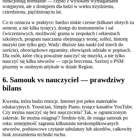
funkcjonują normalnie — często z wysokimi wymaganiami
wstępnymi, ale z dostępem dla ludzi w wieku trzydziestu,
czterdziestu, pięćdziesięciu lat.
Co to oznacza w praktyce: bardzo niskie czesne (kilkaset złotych za
semestr, a nie kilka tysięcy), dostęp do instrumentów i sal
ćwiczeniowych, możliwość grania w zespołach i orkiestrach
szkolnych, program nauczania obejmujący teorię, solfeż, historię
muzyki (nie tylko grę). Wady: dłuższe lata nauki (od trzech do
sześciu), obowiązkowe egzaminy, obowiązek udziału w popisach.
Dla osób, które chcą poważnie nauczyć się muzyki, a nie tylko
nauczyć się kilku utworów — opcja bezcenna. Szerzej o PSM
piszemy w osobnym artykule w dziale Region.
6. Samouk vs nauczyciel — prawdziwy
bilans
Kwestia, która budzi emocje. Internet jest pełen materiałów
edukacyjnych. Yousician, Simply Piano, tysiące kanałów YouTube.
Czy można nauczyć się bez nauczyciela? Tak, w ograniczonym
zakresie. Ile można osiągnąć? Średnio tyle, ile osiąga samouk po
roku: umiejętność zagrania kilkunastu nieskomplikowanych
utworów, podstawowe czytanie tabulatury lub akordów, całkowity
brak zrozumienia techniki ruchu.