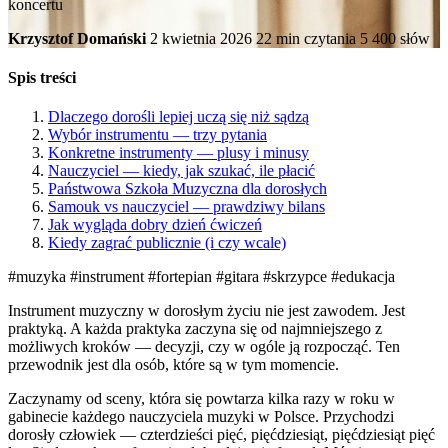
koncertu
Krzysztof Domański
2 kwietnia 2026
22 min czytania
5 400 słów
Spis treści
Dlaczego dorośli lepiej uczą się niż sądzą
Wybór instrumentu — trzy pytania
Konkretne instrumenty — plusy i minusy
Nauczyciel — kiedy, jak szukać, ile płacić
Państwowa Szkoła Muzyczna dla dorosłych
Samouk vs nauczyciel — prawdziwy bilans
Jak wygląda dobry dzień ćwiczeń
Kiedy zagrać publicznie (i czy wcale)
#muzyka
#instrument
#fortepian
#gitara
#skrzypce
#edukacja
Instrument muzyczny w dorosłym życiu nie jest zawodem. Jest
praktyką. A każda praktyka zaczyna się od najmniejszego z
możliwych kroków — decyzji, czy w ogóle ją rozpocząć. Ten
przewodnik jest dla osób, które są w tym momencie.
Zaczynamy od sceny, która się powtarza kilka razy w roku w
gabinecie każdego nauczyciela muzyki w Polsce. Przychodzi
dorosły człowiek — czterdzieści pięć, pięćdziesiąt, pięćdziesiąt pięć