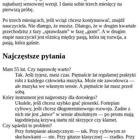
najtańszej sensownej wersji. I dania sobie trzech miesięcy na
pierwszą próbę.
Po trzech miesiącach, jeśli wciąż chcesz kontynuować, znajdź
nauczyciela. Nie dlatego, że musisz. Dlatego, że w drugim kwartale
przechodzisz z fazy „sprawdzam” w fazę „gram”. A w drugim
etapie nauczyciel jest różnicą między pasją, która się rozwija, a
pasją, która gaśnie.
Najczęstsze pytania
Mam 55 lat. Czy naprawdę warto?
Tak. Jeśli żyjesz, masz czas. Piętnaście lat regularnej praktyki
robi z każdego człowieka muzyka. Może nie zawodowca —
ale muzyka we własnym sensie. A piętnaście lat masz przed
sobą.
Który instrument jest najprostszy dla dorosłego?
Ukulele, jeśli chcesz szybko grać piosenki. Fortepian
cyfrowy, jeśli chcesz długoterminowego rozwoju. Żadne z
nich nie jest „łatwe” w sensie absolutnym — po prostu mają
łagodniejszą krzywą startu niż skrzypce czy klarnet.
Czy sąsiedzi to problem?
Przy fortepianie akustycznym — tak. Przy cyfrowym ze
słuchawkami — nie. Przy gitarze klasycznej — rzadko. Przy