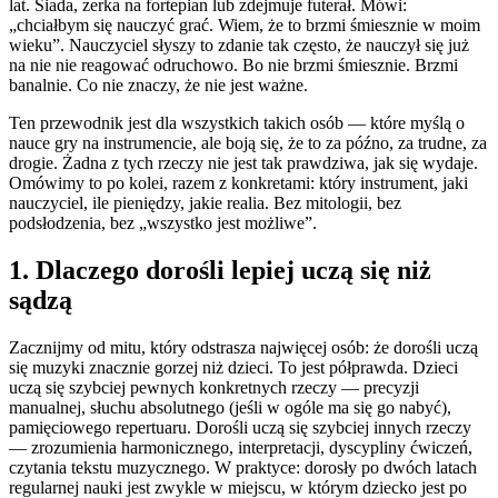
lat. Siada, zerka na fortepian lub zdejmuje futerał. Mówi:
„chciałbym się nauczyć grać. Wiem, że to brzmi śmiesznie w moim
wieku”. Nauczyciel słyszy to zdanie tak często, że nauczył się już
na nie nie reagować odruchowo. Bo nie brzmi śmiesznie. Brzmi
banalnie. Co nie znaczy, że nie jest ważne.
Ten przewodnik jest dla wszystkich takich osób — które myślą o
nauce gry na instrumencie, ale boją się, że to za późno, za trudne, za
drogie. Żadna z tych rzeczy nie jest tak prawdziwa, jak się wydaje.
Omówimy to po kolei, razem z konkretami: który instrument, jaki
nauczyciel, ile pieniędzy, jakie realia. Bez mitologii, bez
podsłodzenia, bez „wszystko jest możliwe”.
1. Dlaczego dorośli lepiej uczą się niż
sądzą
Zacznijmy od mitu, który odstrasza najwięcej osób: że dorośli uczą
się muzyki znacznie gorzej niż dzieci. To jest półprawda. Dzieci
uczą się szybciej pewnych konkretnych rzeczy — precyzji
manualnej, słuchu absolutnego (jeśli w ogóle ma się go nabyć),
pamięciowego repertuaru. Dorośli uczą się szybciej innych rzeczy
— zrozumienia harmonicznego, interpretacji, dyscypliny ćwiczeń,
czytania tekstu muzycznego. W praktyce: dorosły po dwóch latach
regularnej nauki jest zwykle w miejscu, w którym dziecko jest po