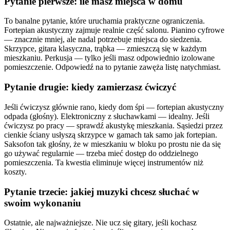
Pytanie pierwsze: ile masz miejsca w domu
To banalne pytanie, które uruchamia praktyczne ograniczenia.
Fortepian akustyczny zajmuje realnie część salonu. Pianino cyfrowe
— znacznie mniej, ale nadal potrzebuje miejsca do siedzenia.
Skrzypce, gitara klasyczna, trąbka — zmieszczą się w każdym
mieszkaniu. Perkusja — tylko jeśli masz odpowiednio izolowane
pomieszczenie. Odpowiedź na to pytanie zawęża listę natychmiast.
Pytanie drugie: kiedy zamierzasz ćwiczyć
Jeśli ćwiczysz głównie rano, kiedy dom śpi — fortepian akustyczny
odpada (głośny). Elektroniczny z słuchawkami — idealny. Jeśli
ćwiczysz po pracy — sprawdź akustykę mieszkania. Sąsiedzi przez
cienkie ściany usłyszą skrzypce w gamach tak samo jak fortepian.
Saksofon tak głośny, że w mieszkaniu w bloku po prostu nie da się
go używać regularnie — trzeba mieć dostęp do oddzielnego
pomieszczenia. Ta kwestia eliminuje więcej instrumentów niż
koszty.
Pytanie trzecie: jakiej muzyki chcesz słuchać w
swoim wykonaniu
Ostatnie, ale najważniejsze. Nie ucz się gitary, jeśli kochasz