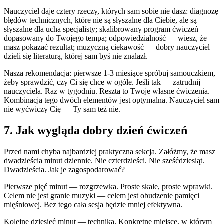
Nauczyciel daje cztery rzeczy, których sam sobie nie dasz: diagnozę
błędów technicznych, które nie są słyszalne dla Ciebie, ale są
słyszalne dla ucha specjalisty; skalibrowany program ćwiczeń
dopasowany do Twojego tempa; odpowiedzialność — wiesz, że
masz pokazać rezultat; muzyczną ciekawość — dobry nauczyciel
dzieli się literaturą, której sam byś nie znalazł.
Nasza rekomendacja: pierwsze 1-3 miesiące spróbuj samouczkiem,
żeby sprawdzić, czy Ci się chce w ogóle. Jeśli tak — zatrudnij
nauczyciela. Raz w tygodniu. Reszta to Twoje własne ćwiczenia.
Kombinacja tego dwóch elementów jest optymalna. Nauczyciel sam
nie wyćwiczy Cię — Ty sam też nie.
7. Jak wygląda dobry dzień ćwiczeń
Przed nami chyba najbardziej praktyczna sekcja. Załóżmy, że masz
dwadzieścia minut dziennie. Nie czterdzieści. Nie sześćdziesiąt.
Dwadzieścia. Jak je zagospodarować?
Pierwsze pięć minut — rozgrzewka. Proste skale, proste wprawki.
Celem nie jest granie muzyki — celem jest obudzenie pamięci
mięśniowej. Bez tego cała sesja będzie mniej efektywna.
Kolejne dziesięć minut — technika. Konkretne miejsce, w którym