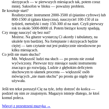
skrzypcach — w pierwszych miesiącach tak, potem coraz
mniej. Saksofon w bloku — poważny problem.
Ile kosztuje start?
Realistycznie: instrument 2000-3500 zł (pianino cyfrowe) lub
800-1500 zł (gitara klasyczna), nauczyciel 100-150 zł za
tydzień, metodyki i nuty 150-300 zł na start. Czyli pierwszy
rok to około 5000-8000 zł. Potem bieżące koszty spadają.
Czy mogę nauczyć się bez nut?
Możesz. Na gitarze wystarczą Ci akordy i tabulatury, na
ukulele tym bardziej. Na fortepianie i skrzypcach będzie
ciężej — tam czytanie nut jest praktycznie nieodzowne po
kilku miesiącach.
Co jeśli nie mam słuchu?
Mit. Większość ludzi ma słuch — po prostu nie został
wyćwiczony. Pierwsze trzy miesiące nauki instrumentu
znacząco go rozwijają. Ludzie z głębokim deficytem
słuchowym to ułamek procenta — większość osób
mówiących „nie mam słuchu” po prostu go nigdy nie
używała.
Jeśli ten tekst poruszył Cię na tyle, żeby dotrzeć do końca —
podziel się nim ze znajomym. Magazyn istnieje dlatego, że ktoś
komuś poleca.
Więcej z przestrzeni muzyka →