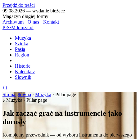
Przejdź do treści
09.08.2026 — wydanie bieżące
Magazyn długiej formy
Archiwum
·
O nas
·
Kontakt
P
·
S
·
M
lomza.pl
Muzyka
Sztuka
Pasja
Region
Historie
Kalendarz
Słownik
Strona główna
·
Muzyka
·
Pillar page
♪
Muzyka · Pillar page
Jak zacząć grać na instrumencie jako
dorosły
Kompletny przewodnik — od wyboru instrumentu do pierwszego