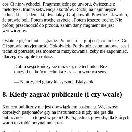
coś Ci nie wychodzi. Fragment jednego utworu, ćwiczenie z
metodyka, trudna sekwencja akordów. Rozbij na najmniejsze
jednostki — jeden takt, dwa takty. Graj powoli. Powtórz tak wolno,
że prawie boli. Potem trochę szybciej. Potem jeszcze trochę. Nie
próbuj przechodzić do przodu, zanim dany fragment nie jest
wyćwiczony.
Ostatnie pięć minut — granie. Po prostu — graj coś, co umiesz. Co
Ci sprawia przyjemność. Cokolwiek. Po dwudziestominutowej sesji
techniki potrzebujesz momentu muzykowania, żeby nie zapomnieć,
dlaczego w ogóle to robisz.
Dobra sesja kończy się muzyką, nie techniką. Bez
muzyki na końcu technika z czasem wytraca sens.
— Nauczyciel gitary klasycznej, Białystok
8. Kiedy zagrać publicznie (i czy wcale)
Koncert publiczny nie jest obowiązkiem pasjonata. Większość
dorosłych pasjonatów gry na instrumencie nigdy nie gra dla
publiczności — i to jest w pełni OK. Są jednak powody, dla których
warto to zrobić przynajmniej raz.