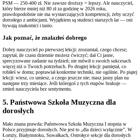
PSM — 250-400 zł. Nie zawsze droższy = lepszy. Ale nauczyciel,
który bierze mniej niż 80 zł za godzinę w 2026 roku,
prawdopodobnie nie ma wystarczających kompetencji, żeby uczyć
dorosłego z ambicjami. Wyjątkiem są studenci starszych lat — oni
bywają znakomici i tanio.
Jak poznać, że znalazłeś dobrego
Dobry nauczyciel po pierwszej lekcji: zrozumiał, czego chcesz;
zapytał, ile czasu dziennie możesz ćwiczyć; dał Ci jasne,
sprecyzowane zadanie na tydzień; nie mówił o swoich sukcesach
więcej niż o Twoich potrzebach. Po drugiej lekcji: pamiętał, co
robiłeś w domu; poprawiał konkretne techniki, nie ogólnie. Po piątej
lekcji: wiesz, co umiesz, a czego jeszcze nie; masz jasny plan na
następne trzy miesiące. Jeśli któregoś z tych etapów brakuje —
zmień nauczyciela bez sentymentu.
5. Państwowa Szkoła Muzyczna dla
dorosłych
Mało znana prawda: Państwowa Szkoła Muzyczna I stopnia w
Polsce przyjmuje dorosłych. Nie jest to „dla dzieci wyłącznie”. W
Łomży, Białymstoku, Suwałkach, Ostrołęce sekcje dla dorosłych