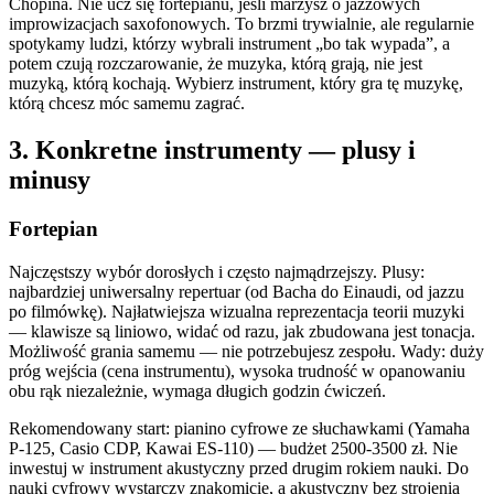
Chopina. Nie ucz się fortepianu, jeśli marzysz o jazzowych
improwizacjach saxofonowych. To brzmi trywialnie, ale regularnie
spotykamy ludzi, którzy wybrali instrument „bo tak wypada”, a
potem czują rozczarowanie, że muzyka, którą grają, nie jest
muzyką, którą kochają. Wybierz instrument, który gra tę muzykę,
którą chcesz móc samemu zagrać.
3. Konkretne instrumenty — plusy i
minusy
Fortepian
Najczęstszy wybór dorosłych i często najmądrzejszy. Plusy:
najbardziej uniwersalny repertuar (od Bacha do Einaudi, od jazzu
po filmówkę). Najłatwiejsza wizualna reprezentacja teorii muzyki
— klawisze są liniowo, widać od razu, jak zbudowana jest tonacja.
Możliwość grania samemu — nie potrzebujesz zespołu. Wady: duży
próg wejścia (cena instrumentu), wysoka trudność w opanowaniu
obu rąk niezależnie, wymaga długich godzin ćwiczeń.
Rekomendowany start: pianino cyfrowe ze słuchawkami (Yamaha
P-125, Casio CDP, Kawai ES-110) — budżet 2500-3500 zł. Nie
inwestuj w instrument akustyczny przed drugim rokiem nauki. Do
nauki cyfrowy wystarczy znakomicie, a akustyczny bez strojenia