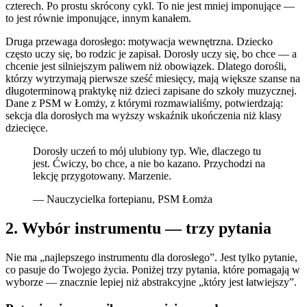
czterech. Po prostu skrócony cykl. To nie jest mniej imponujące —
to jest równie imponujące, innym kanałem.
Druga przewaga dorosłego: motywacja wewnętrzna. Dziecko
często uczy się, bo rodzic je zapisał. Dorosły uczy się, bo chce — a
chcenie jest silniejszym paliwem niż obowiązek. Dlatego dorośli,
którzy wytrzymają pierwsze sześć miesięcy, mają większe szanse na
długoterminową praktykę niż dzieci zapisane do szkoły muzycznej.
Dane z PSM w Łomży, z którymi rozmawialiśmy, potwierdzają:
sekcja dla dorosłych ma wyższy wskaźnik ukończenia niż klasy
dziecięce.
Dorosły uczeń to mój ulubiony typ. Wie, dlaczego tu
jest. Ćwiczy, bo chce, a nie bo kazano. Przychodzi na
lekcję przygotowany. Marzenie.
— Nauczycielka fortepianu, PSM Łomża
2. Wybór instrumentu — trzy pytania
Nie ma „najlepszego instrumentu dla dorosłego”. Jest tylko pytanie,
co pasuje do Twojego życia. Poniżej trzy pytania, które pomagają w
wyborze — znacznie lepiej niż abstrakcyjne „który jest łatwiejszy”.