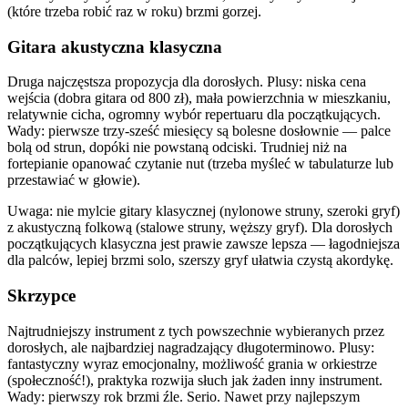
(które trzeba robić raz w roku) brzmi gorzej.
Gitara akustyczna klasyczna
Druga najczęstsza propozycja dla dorosłych. Plusy: niska cena
wejścia (dobra gitara od 800 zł), mała powierzchnia w mieszkaniu,
relatywnie cicha, ogromny wybór repertuaru dla początkujących.
Wady: pierwsze trzy-sześć miesięcy są bolesne dosłownie — palce
bolą od strun, dopóki nie powstaną odciski. Trudniej niż na
fortepianie opanować czytanie nut (trzeba myśleć w tabulaturze lub
przestawiać w głowie).
Uwaga: nie mylcie gitary klasycznej (nylonowe struny, szeroki gryf)
z akustyczną folkową (stalowe struny, węższy gryf). Dla dorosłych
początkujących klasyczna jest prawie zawsze lepsza — łagodniejsza
dla palców, lepiej brzmi solo, szerszy gryf ułatwia czystą akordykę.
Skrzypce
Najtrudniejszy instrument z tych powszechnie wybieranych przez
dorosłych, ale najbardziej nagradzający długoterminowo. Plusy:
fantastyczny wyraz emocjonalny, możliwość grania w orkiestrze
(społeczność!), praktyka rozwija słuch jak żaden inny instrument.
Wady: pierwszy rok brzmi źle. Serio. Nawet przy najlepszym