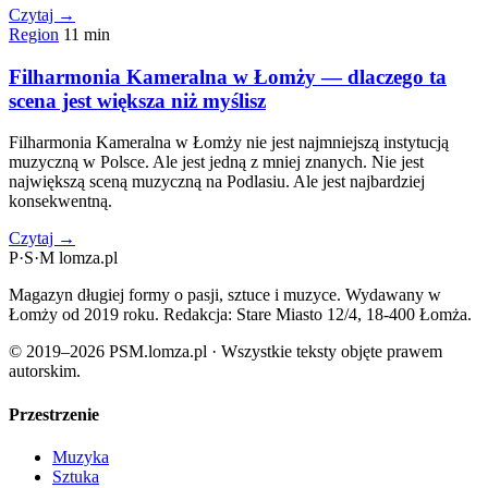
Czytaj →
Region
11 min
Filharmonia Kameralna w Łomży — dlaczego ta
scena jest większa niż myślisz
Filharmonia Kameralna w Łomży nie jest najmniejszą instytucją
muzyczną w Polsce. Ale jest jedną z mniej znanych. Nie jest
największą sceną muzyczną na Podlasiu. Ale jest najbardziej
konsekwentną.
Czytaj →
P
·
S
·
M
lomza.pl
Magazyn długiej formy o pasji, sztuce i muzyce. Wydawany w
Łomży od 2019 roku. Redakcja: Stare Miasto 12/4, 18-400 Łomża.
© 2019–2026 PSM.lomza.pl · Wszystkie teksty objęte prawem
autorskim.
Przestrzenie
Muzyka
Sztuka