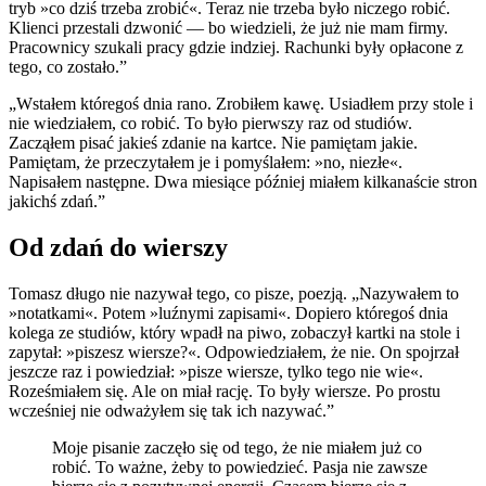
tryb »co dziś trzeba zrobić«. Teraz nie trzeba było niczego robić.
Klienci przestali dzwonić — bo wiedzieli, że już nie mam firmy.
Pracownicy szukali pracy gdzie indziej. Rachunki były opłacone z
tego, co zostało.”
„Wstałem któregoś dnia rano. Zrobiłem kawę. Usiadłem przy stole i
nie wiedziałem, co robić. To było pierwszy raz od studiów.
Zacząłem pisać jakieś zdanie na kartce. Nie pamiętam jakie.
Pamiętam, że przeczytałem je i pomyślałem: »no, niezłe«.
Napisałem następne. Dwa miesiące później miałem kilkanaście stron
jakichś zdań.”
Od zdań do wierszy
Tomasz długo nie nazywał tego, co pisze, poezją. „Nazywałem to
»notatkami«. Potem »luźnymi zapisami«. Dopiero któregoś dnia
kolega ze studiów, który wpadł na piwo, zobaczył kartki na stole i
zapytał: »piszesz wiersze?«. Odpowiedziałem, że nie. On spojrzał
jeszcze raz i powiedział: »pisze wiersze, tylko tego nie wie«.
Roześmiałem się. Ale on miał rację. To były wiersze. Po prostu
wcześniej nie odważyłem się tak ich nazywać.”
Moje pisanie zaczęło się od tego, że nie miałem już co
robić. To ważne, żeby to powiedzieć. Pasja nie zawsze