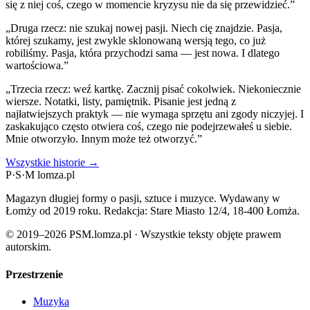
się z niej coś, czego w momencie kryzysu nie da się przewidzieć.”
„Druga rzecz: nie szukaj nowej pasji. Niech cię znajdzie. Pasja,
której szukamy, jest zwykle sklonowaną wersją tego, co już
robiliśmy. Pasja, która przychodzi sama — jest nowa. I dlatego
wartościowa.”
„Trzecia rzecz: weź kartkę. Zacznij pisać cokolwiek. Niekoniecznie
wiersze. Notatki, listy, pamiętnik. Pisanie jest jedną z
najłatwiejszych praktyk — nie wymaga sprzętu ani zgody niczyjej. I
zaskakująco często otwiera coś, czego nie podejrzewałeś u siebie.
Mnie otworzyło. Innym może też otworzyć.”
Wszystkie historie →
P
·
S
·
M
lomza.pl
Magazyn długiej formy o pasji, sztuce i muzyce. Wydawany w
Łomży od 2019 roku. Redakcja: Stare Miasto 12/4, 18-400 Łomża.
© 2019–2026 PSM.lomza.pl · Wszystkie teksty objęte prawem
autorskim.
Przestrzenie
Muzyka