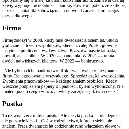
Spotykamy się w małej kawiarni koło filharmonii. Zamawia czarną
kawę, wyjmuje nie notatnik — kartkę. Powie mi potem, że kartki są
lepsze — notatniki zobowiązują, a on wolał zaczynać od czegoś
przypadkowego.
Firma
Firmę założył w 2008, kiedy miał dwadzieścia osiem lat. Studio
graficzne — trzech wspólników, klienci z całej Polski, głównie
instytucje publiczne i wydawnictwa. Przez dwanaście lat rosła,
powoli, ale stabilnie. W 2020 — pandemia. W 2021 — utrata
dwóch największych klientów. W 2022 — bankructwo.
„Nie było to ciche bankructwo. Rok trwała walka o utrzymanie
firmy. Renegocjowanie wszystkiego. Sprzedaż części wyposażenia.
Zwolnienia pracowników — każdego znałem osobiście. Kiedy
wreszcie podpisałem papiery o upadłości, byłem wykończony. Nie
miałem już do czego wracać. I wtedy zaczęła się dziwna rzecz.”
Pustka
Ta dziwna rzecz to była pustka. Ale nie zła pustka — nie depresja,
nie poczucie klęski. „Coś w rodzaju ciszy, której u siebie nie
znałem. Przez dwanaście lat codziennie rano włączałem głowę w