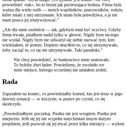
powiedzieć »tak«, bo to brzmi jak pocieszająca bzdura. Firma była
ważna dla wielu osób — moich wspólników, pracowników, rodzin,
które miały z niej utrzymanie. Ich strata była prawdziwa, a ja nie
mam prawa jej relatywizować.”
„Ale dla mnie osobiście — tak, gdybym miał być uczciwy. Gdyby
firma trwała, pisałbym nadal tylko w głowie. Nigdy bym niczego
nie wydał. Nigdy bym nie odważył się siebie nazwać tym, kim
wiedziałem, że jestem. Dopiero straciłem to, co się utrzymywało,
żeby zacząć to, co się nie utrzymywało. Taki paradoks.”
Nie chcę powiedzieć, że bankructwo mnie uratowało.
To byłoby zbyt ładne. Powiedzmy, że zwolniło we
mnie miejsce, którego wcześniej nie umiałem zrobić.
Rada
Zapytałem na koniec, co powiedziałby komuś, kto jest teraz w jego
dawnej sytuacji — w kryzysie, w pustce po czymś, co się
skończyło.
„Powiedziałbym: poczekaj. Pustka nie jest wrogiem. Pustka jest
miejscem. Jeśli się jej nie wypełni natychmiast innym dużym
projektem, jeśli pozwoli się jej trwać przez kilka miesięcy — wyłoni