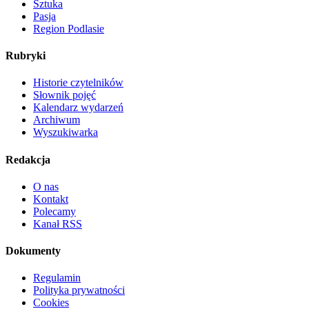
Sztuka
Pasja
Region Podlasie
Rubryki
Historie czytelników
Słownik pojęć
Kalendarz wydarzeń
Archiwum
Wyszukiwarka
Redakcja
O nas
Kontakt
Polecamy
Kanał RSS
Dokumenty
Regulamin
Polityka prywatności
Cookies