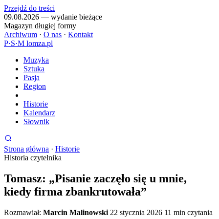
Przejdź do treści
09.08.2026 — wydanie bieżące
Magazyn długiej formy
Archiwum
·
O nas
·
Kontakt
P
·
S
·
M
lomza.pl
Muzyka
Sztuka
Pasja
Region
Historie
Kalendarz
Słownik
Strona główna
·
Historie
Historia czytelnika
Tomasz: „Pisanie zaczęło się u mnie,
kiedy firma zbankrutowała”
Rozmawiał:
Marcin Malinowski
22 stycznia 2026
11 min czytania