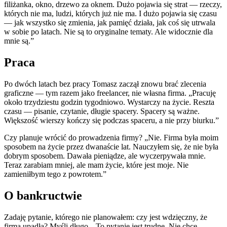
filiżanka, okno, drzewo za oknem. Dużo pojawia się strat — rzeczy,
których nie ma, ludzi, których już nie ma. I dużo pojawia się czasu
— jak wszystko się zmienia, jak pamięć działa, jak coś się utrwala
w sobie po latach. Nie są to oryginalne tematy. Ale widocznie dla
mnie są.”
Praca
Po dwóch latach bez pracy Tomasz zaczął znowu brać zlecenia
graficzne — tym razem jako freelancer, nie własna firma. „Pracuję
około trzydziestu godzin tygodniowo. Wystarczy na życie. Reszta
czasu — pisanie, czytanie, długie spacery. Spacery są ważne.
Większość wierszy kończy się podczas spaceru, a nie przy biurku.”
Czy planuje wrócić do prowadzenia firmy? „Nie. Firma była moim
sposobem na życie przez dwanaście lat. Nauczyłem się, że nie była
dobrym sposobem. Dawała pieniądze, ale wyczerpywała mnie.
Teraz zarabiam mniej, ale mam życie, które jest moje. Nie
zamieniłbym tego z powrotem.”
O bankructwie
Zadaję pytanie, którego nie planowałem: czy jest wdzięczny, że
firma upadła? Myśli długo. „To pytanie jest trudne. Nie chcę