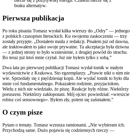
bierze się z pozytywnej energii. Czasem bierze się z
braku alternatyw.
Pierwsza publikacja
Po roku pisania Tomasz wysłał kilka wierszy do „Odry” — jednego
z polskich czasopism literackich. Ku swojemu zaskoczeniu — trzy
zostały przyjęte. „Dostałem maila z redakcji. Pisałem już od dawna,
ale traktowałem to jako swoje prywatne. Ta akceptacja była dziwna
— z jednej strony to było wzniesienie, z drugiej powód do strachu.
Bo teraz już ktoś mnie czytał. Już nie byłem tylko z sobą.”
Dwa lata po pierwszej publikacji Tomasz wydał tomik w małym
wydawnictwie z Krakowa. Sto egzemplarzy. „Prawie nikt o nim nie
wie. Sprzedały się z pięćdziesiąt kopii. Ale wydać tomik to było dla
mnie coś fundamentalnego. Pokazałem rodzinie, przyjaciołom.
Wielu z nich nie wiedziało, że piszę. Reakcje były różne. Niektórzy
poruszeni. Niektórzy zakłopotani. Mój ojciec powiedział: »wreszcie
robisz coś sensownego«. Byłem zły, potem się zaśmiałem.”
O czym pisze
Pytam o tematy. Tomasz wzrusza ramionami. „Nie wybieram ich.
Przychodzą same. Dużo pojawia się codziennych rzeczy —