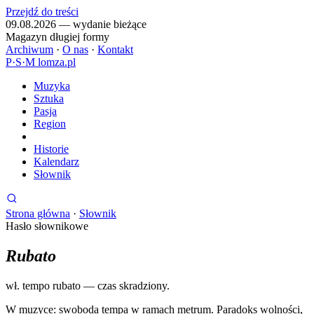
Przejdź do treści
09.08.2026 — wydanie bieżące
Magazyn długiej formy
Archiwum
·
O nas
·
Kontakt
P
·
S
·
M
lomza.pl
Muzyka
Sztuka
Pasja
Region
Historie
Kalendarz
Słownik
Strona główna
·
Słownik
Hasło słownikowe
Rubato
wł. tempo rubato — czas skradziony.
W muzyce: swoboda tempa w ramach metrum. Paradoks wolności,