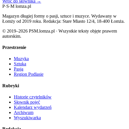
Wróć do słownika →
P
·
S
·
M
lomza.pl
Magazyn długiej formy o pasji, sztuce i muzyce. Wydawany w
Łomży od 2019 roku. Redakcja: Stare Miasto 12/4, 18-400 Łomża.
© 2019–2026 PSM.lomza.pl · Wszystkie teksty objęte prawem
autorskim.
Przestrzenie
Muzyka
Sztuka
Pasja
Region Podlasie
Rubryki
Historie czytelników
Słownik pojęć
Kalendarz wydarzeń
Archiwum
Wyszukiwarka
Redakcja