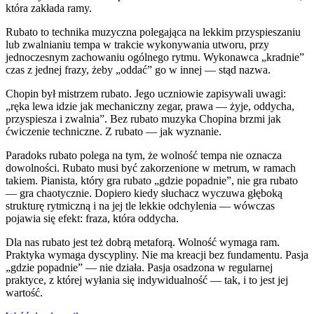
która zakłada ramy.
Rubato to technika muzyczna polegająca na lekkim przyspieszaniu
lub zwalnianiu tempa w trakcie wykonywania utworu, przy
jednoczesnym zachowaniu ogólnego rytmu. Wykonawca „kradnie”
czas z jednej frazy, żeby „oddać” go w innej — stąd nazwa.
Chopin był mistrzem rubato. Jego uczniowie zapisywali uwagi:
„ręka lewa idzie jak mechaniczny zegar, prawa — żyje, oddycha,
przyspiesza i zwalnia”. Bez rubato muzyka Chopina brzmi jak
ćwiczenie techniczne. Z rubato — jak wyznanie.
Paradoks rubato polega na tym, że wolność tempa nie oznacza
dowolności. Rubato musi być zakorzenione w metrum, w ramach
takiem. Pianista, który gra rubato „gdzie popadnie”, nie gra rubato
— gra chaotycznie. Dopiero kiedy słuchacz wyczuwa głęboką
strukturę rytmiczną i na jej tle lekkie odchylenia — wówczas
pojawia się efekt: fraza, która oddycha.
Dla nas rubato jest też dobrą metaforą. Wolność wymaga ram.
Praktyka wymaga dyscypliny. Nie ma kreacji bez fundamentu. Pasja
„gdzie popadnie” — nie działa. Pasja osadzona w regularnej
praktyce, z której wyłania się indywidualność — tak, i to jest jej
wartość.